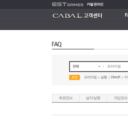
카발 온라인
F
전체
프리미엄
실행
DirectX
이
회원정보
설치/실행
게임정보