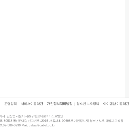
운영정책
서비스이용약관
개인정보처리방침
청소년 보호정책
아이템샵 이용약관
이사 : 김장중 서울시 서초구 반포대로 3 이스트빌딩
88-80538
통신판매업 신고번호 :
2015-
서울서초
-00698
호 개인정보 및 청소년 보호 책임자 오석원
X.02-586-0990 Mail:
cabal@cabal.co.kr