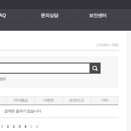
AQ
문의상담
보안센터
고객센터
>
FAQ
벤트
아이템샵
이벤트
보안/신고
기타
검색된 결과가 없습니다.
1
2
3
4
5